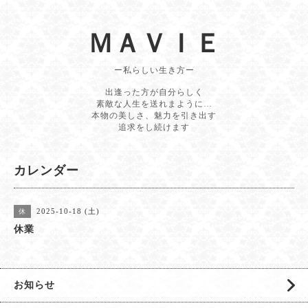
ＭＡＶＩＥ
ー私らしい生き方ー
出逢った方が自分らしく
素敵な人生を送れまように…
本物の美しさ、魅力を引き出す
追求をし続けます
カレンダー
2025-10-18 (土)
休
休業
お知らせ