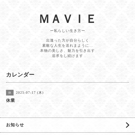
ＭＡＶＩＥ
ー私らしい生き方ー
出逢った方が自分らしく
素敵な人生を送れまように…
本物の美しさ、魅力を引き出す
追求をし続けます
カレンダー
2025-07-17 (木)
休
休業
お知らせ