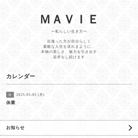
ＭＡＶＩＥ
ー私らしい生き方ー
出逢った方が自分らしく
素敵な人生を送れまように…
本物の美しさ、魅力を引き出す
追求をし続けます
カレンダー
2025-05-05 (月)
休
休業
お知らせ