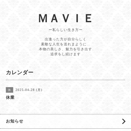
ＭＡＶＩＥ
ー私らしい生き方ー
出逢った方が自分らしく
素敵な人生を送れまように…
本物の美しさ、魅力を引き出す
追求をし続けます
カレンダー
2025-04-28 (月)
休
休業
お知らせ