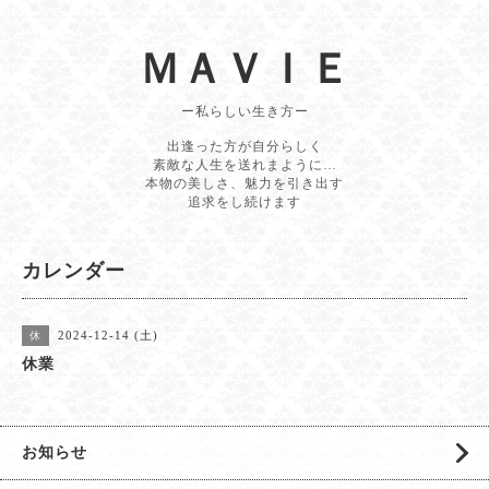
ＭＡＶＩＥ
ー私らしい生き方ー
出逢った方が自分らしく
素敵な人生を送れまように…
本物の美しさ、魅力を引き出す
追求をし続けます
カレンダー
2024-12-14 (土)
休
休業
お知らせ