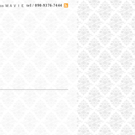
tel / 090-9376-7444
Salon ＭＡＶＩＥ