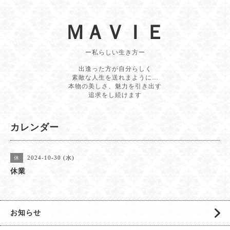
ＭＡＶＩＥ
ー私らしい生き方ー
出逢った方が自分らしく
素敵な人生を送れまように…
本物の美しさ、魅力を引き出す
追求をし続けます
カレンダー
2024-10-30 (水)
休
休業
お知らせ