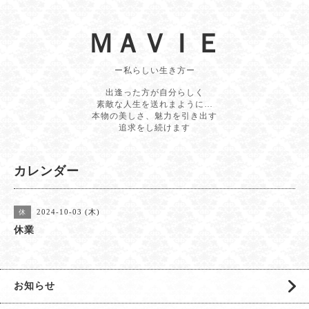
ＭＡＶＩＥ
ー私らしい生き方ー
出逢った方が自分らしく
素敵な人生を送れまように…
本物の美しさ、魅力を引き出す
追求をし続けます
カレンダー
2024-10-03 (木)
休
休業
お知らせ