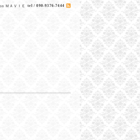
tel / 090-9376-7444
Salon ＭＡＶＩＥ