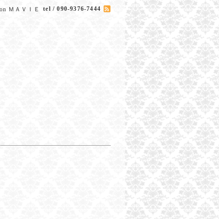
tel / 090-9376-7444
Salon ＭＡＶＩＥ