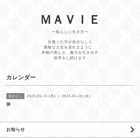
ＭＡＶＩＥ
ー私らしい生き方ー
出逢った方が自分らしく
素敵な人生を送れまように…
本物の美しさ、魅力を引き出す
追求をし続けます
カレンダー
2023-05-15 (月) ～ 2023-05-16 (火)
指定なし
休
お知らせ